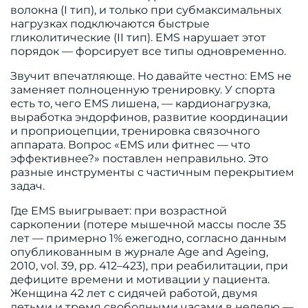
волокна (I тип), и только при субмаксимальных
нагрузках подключаются быстрые
гликолитические (II тип). EMS нарушает этот
порядок — форсирует все типы одновременно.
Звучит впечатляюще. Но давайте честно: EMS не
заменяет полноценную тренировку. У спорта
есть то, чего EMS лишена, — кардионагрузка,
выработка эндорфинов, развитие координации
и проприоцепции, тренировка связочного
аппарата. Вопрос «EMS или фитнес — что
эффективнее?» поставлен неправильно. Это
разные инструменты с частичным перекрытием
задач.
Где EMS выигрывает: при возрастной
саркопении (потере мышечной массы после 35
лет — примерно 1% ежегодно, согласно данным
опубликованным в журнале Age and Ageing,
2010, vol. 39, pp. 412–423), при реабилитации, при
дефиците времени и мотивации у пациента.
Женщина 42 лет с сидячей работой, двумя
детьми и тремя свободными часами в неделю —