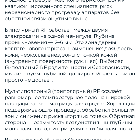
квалифицированного специалиста; риск
неравномерного прогрева у аппаратов без
обратной связи ощутимо выше.
Биполярный RF работает между двумя
электродами на одной манипуле. Глубина
проникновения — 2–6 мм. Это зона дермы,
коллагенового каркаса. Применение: дряблость
кожи, неоколлагенез, зоны с тонкой кожей
(внутренняя поверхность рук, шея). Выбирая
биполярный RF ради точности и безопасности,
мы жертвуем глубиной: до жировой клетчатки он
просто не достаёт.
Мультиполярный (триполярный) RF создаёт
равномерное температурное поле на широкой
площади за счёт матрицы электродов. Хорош для
поддерживающих процедур, обработки больших
зон и снижения риска «горячих точек». Обратная
сторона — размытость воздействия: ни глубины
монополярного, ни прицельности биполярного.
Вопрос «какой RF лучше?» некорректен.