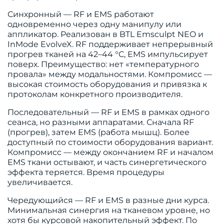
Синхронный — RF и EMS работают
одновременно через одну манипулу или
аппликатор. Реализован в BTL Emsculpt NEO и
InMode EvolveX. RF поддерживает непрерывный
прогрев тканей на 42–44 °C, EMS импульсирует
поверх. Преимущество: нет «температурного
провала» между модальностями. Компромисс —
высокая стоимость оборудования и привязка к
протоколам конкретного производителя.
Последовательный — RF и EMS в рамках одного
сеанса, но разными аппаратами. Сначала RF
(прогрев), затем EMS (работа мышц). Более
доступный по стоимости оборудования вариант.
Компромисс — между окончанием RF и началом
EMS ткани остывают, и часть синергетического
эффекта теряется. Время процедуры
увеличивается.
Чередующийся — RF и EMS в разные дни курса.
Минимальная синергия на тканевом уровне, но
хотя бы курсовой накопительный эффект. По