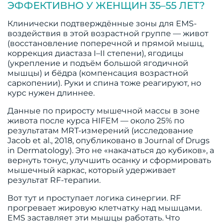
ЭФФЕКТИВНО У ЖЕНЩИН 35–55 ЛЕТ?
Клинически подтверждённые зоны для EMS-
воздействия в этой возрастной группе — живот
(восстановление поперечной и прямой мышц,
коррекция диастаза I–II степени), ягодицы
(укрепление и подъём большой ягодичной
мышцы) и бёдра (компенсация возрастной
саркопении). Руки и спина тоже реагируют, но
курс нужен длиннее.
Данные по приросту мышечной массы в зоне
живота после курса HIFEM — около 25% по
результатам MRT-измерений (исследование
Jacob et al., 2018, опубликовано в Journal of Drugs
in Dermatology). Это не «накачаться до кубиков», а
вернуть тонус, улучшить осанку и сформировать
мышечный каркас, который удерживает
результат RF-терапии.
Вот тут и проступает логика синергии. RF
прогревает жировую клетчатку над мышцами.
EMS заставляет эти мышцы работать. Что