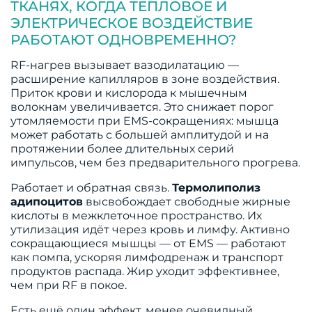
ТКАНЯХ, КОГДА ТЕПЛОВОЕ И
ЭЛЕКТРИЧЕСКОЕ ВОЗДЕЙСТВИЕ
РАБОТАЮТ ОДНОВРЕМЕННО?
RF-нагрев вызывает вазодилатацию —
расширение капилляров в зоне воздействия.
Приток крови и кислорода к мышечным
волокнам увеличивается. Это снижает порог
утомляемости при EMS-сокращениях: мышца
может работать с большей амплитудой и на
протяжении более длительных серий
импульсов, чем без предварительного прогрева.
Работает и обратная связь.
Термолиполиз
адипоцитов
высвобождает свободные жирные
кислоты в межклеточное пространство. Их
утилизация идёт через кровь и лимфу. Активно
сокращающиеся мышцы — от EMS — работают
как помпа, ускоряя лимфодренаж и транспорт
продуктов распада. Жир уходит эффективнее,
чем при RF в покое.
Есть ещё один эффект, менее очевидный.