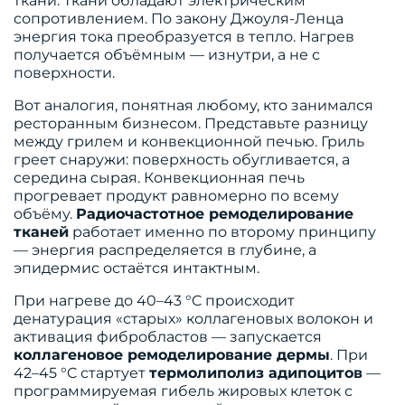
ткани. Ткани обладают электрическим
сопротивлением. По закону Джоуля-Ленца
энергия тока преобразуется в тепло. Нагрев
получается объёмным — изнутри, а не с
поверхности.
Вот аналогия, понятная любому, кто занимался
ресторанным бизнесом. Представьте разницу
между грилем и конвекционной печью. Гриль
греет снаружи: поверхность обугливается, а
середина сырая. Конвекционная печь
прогревает продукт равномерно по всему
объёму.
Радиочастотное ремоделирование
тканей
работает именно по второму принципу
— энергия распределяется в глубине, а
эпидермис остаётся интактным.
При нагреве до 40–43 °C происходит
денатурация «старых» коллагеновых волокон и
активация фибробластов — запускается
коллагеновое ремоделирование дермы
. При
42–45 °C стартует
термолиполиз адипоцитов
—
программируемая гибель жировых клеток с