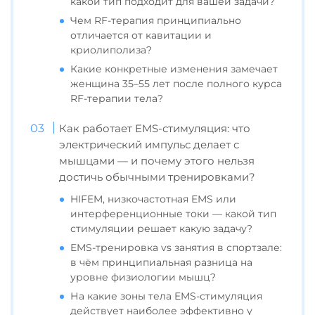
какой тип подходит для вашей задачи?
Чем RF-терапия принципиально
отличается от кавитации и
криолиполиза?
Какие конкретные изменения замечает
женщина 35–55 лет после полного курса
RF-терапии тела?
Как работает EMS-стимуляция: что
электрический импульс делает с
мышцами — и почему этого нельзя
достичь обычными тренировками?
HIFEM, низкочастотная EMS или
интерференционные токи — какой тип
стимуляции решает какую задачу?
EMS-тренировка vs занятия в спортзале:
в чём принципиальная разница на
уровне физиологии мышц?
На какие зоны тела EMS-стимуляция
действует наиболее эффективно у