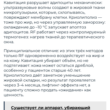
Кавитация разрушает адипоциты механически:
ультразвуковые волны создают в жировой ткани
микропузырьки, которые, схлопываясь,
повреждают мембрану клетки. Криолиполиз —
тоже про жир, но через управляемую заморозку:
охлаждение до –10 °C запускает апоптоз
адипоцитов. RF работает через контролируемый
термогенез: нагрев тканей до терапевтического
окна.
Принципиальное отличие: из этих трёх методов
только RF одновременно воздействует на жир и
на кожу. Кавитация убирает объём, но не
подтягивает: кожа может остаться дряблой,
особенно у пациенток старше 40 лет.
Криолиполиз даёт заметное уменьшение
жировой складки, но результат проявляется
через 3–4 месяца, лифтинг-эффекта нет, а
пациенту сложно продать «ожидание» как
ценность.
Существует ли аппарат, убирающий