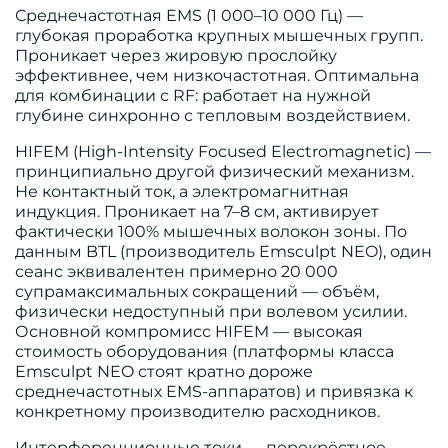
Среднечастотная EMS (1 000–10 000 Гц) —
глубокая проработка крупных мышечных групп.
Проникает через жировую прослойку
эффективнее, чем низкочастотная. Оптимальна
для комбинации с RF: работает на нужной
глубине синхронно с тепловым воздействием.
HIFEM (High-Intensity Focused Electromagnetic) —
принципиально другой физический механизм.
Не контактный ток, а электромагнитная
индукция. Проникает на 7–8 см, активирует
фактически 100% мышечных волокон зоны. По
данным BTL (производитель Emsculpt NEO), один
сеанс эквивалентен примерно 20 000
супрамаксимальных сокращений — объём,
физически недоступный при волевом усилии.
Основной компромисс HIFEM — высокая
стоимость оборудования (платформы класса
Emsculpt NEO стоят кратно дороже
среднечастотных EMS-аппаратов) и привязка к
конкретному производителю расходников.
Интерференционные токи — перекрёстное