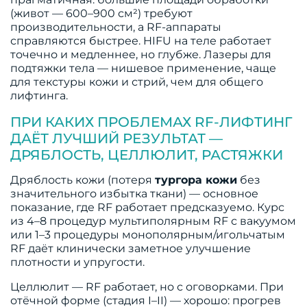
(живот — 600–900 см²) требуют
производительности, а RF-аппараты
справляются быстрее. HIFU на теле работает
точечно и медленнее, но глубже. Лазеры для
подтяжки тела — нишевое применение, чаще
для текстуры кожи и стрий, чем для общего
лифтинга.
ПРИ КАКИХ ПРОБЛЕМАХ RF-ЛИФТИНГ
ДАЁТ ЛУЧШИЙ РЕЗУЛЬТАТ —
ДРЯБЛОСТЬ, ЦЕЛЛЮЛИТ, РАСТЯЖКИ
Дряблость кожи (потеря
тургора кожи
без
значительного избытка ткани) — основное
показание, где RF работает предсказуемо. Курс
из 4–8 процедур мультиполярным RF с вакуумом
или 1–3 процедуры монополярным/игольчатым
RF даёт клинически заметное улучшение
плотности и упругости.
Целлюлит — RF работает, но с оговорками. При
отёчной форме (стадия I–II) — хорошо: прогрев