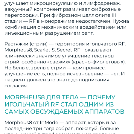
улучшает микроциркуляцию и лимфодренаж,
вакуумный компонент разминает фиброзные
перегородки. При фиброзном целлюлите III
стадии — RF в монорежиме недостаточен. Нужна
комбинация с механическим воздействием или
инъекционным разрушением септ.
Растяжки (стрии) — территория игольчатого RF.
Morpheus8, Scarlet S, Secret RF показывают
клинически значимое улучшение текстуры
стрий, особенно «свежих» (красно-фиолетовых).
Но белые, зрелые стрии — компромисс:
улучшение есть, полное исчезновение — нет. И
пациент должен это знать до подписания
согласия.
MORPHEUS8 ДЛЯ ТЕЛА — ПОЧЕМУ
ИГОЛЬЧАТЫЙ RF СТАЛ ОДНИМ ИЗ
САМЫХ ОБСУЖДАЕМЫХ АППАРАТОВ
Morpheus8 от InMode — аппарат, который за
последние три года собрал, пожалуй, больше