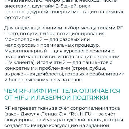
инвазивностью: микротравма, необходимость
анестезии, даунтайм 2–5 дней, риск
постпроцедурной гиперпигментации на тёмных
фототипах.
Для владельца клиники выбор между типами RF
— это, по сути, выбор позиционирования.
Монополярный — для разовых или
малокурсовых премиальных процедур.
Мультиполярный — для курсового лечения с
высокой частотой визитов (а значит, с хорошим
LTV клиента). Игольчатый — для пациентов с
конкретными проблемами (стрии, рубцы,
выраженная дряблость), готовых к реабилитации
и более высокому чеку за сеанс.
ЧЕМ RF-ЛИФТИНГ ТЕЛА ОТЛИЧАЕТСЯ
ОТ HIFU И ЛАЗЕРНОЙ ПОДТЯЖКИ
RF нагревает ткань за счёт сопротивления тока
(закон Джоуля-Ленца: Q = I²Rt). HIFU — за счёт
фокусированной ультразвуковой волны, которая
создаёт точечную коагуляцию на заданной