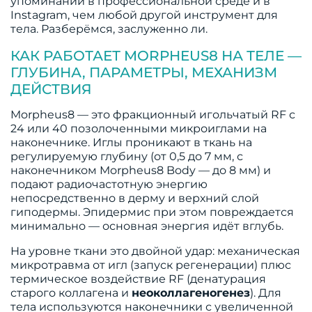
упоминаний в профессиональной среде и в
Instagram, чем любой другой инструмент для
тела. Разберёмся, заслуженно ли.
КАК РАБОТАЕТ MORPHEUS8 НА ТЕЛЕ —
ГЛУБИНА, ПАРАМЕТРЫ, МЕХАНИЗМ
ДЕЙСТВИЯ
Morpheus8 — это фракционный игольчатый RF с
24 или 40 позолоченными микроиглами на
наконечнике. Иглы проникают в ткань на
регулируемую глубину (от 0,5 до 7 мм, с
наконечником Morpheus8 Body — до 8 мм) и
подают радиочастотную энергию
непосредственно в дерму и верхний слой
гиподермы. Эпидермис при этом повреждается
минимально — основная энергия идёт вглубь.
На уровне ткани это двойной удар: механическая
микротравма от игл (запуск регенерации) плюс
термическое воздействие RF (денатурация
старого коллагена и
неоколлагеногенез
). Для
тела используются наконечники с увеличенной