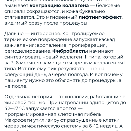
вызывает
контракцию коллагена
— белковые
спирали сокращаются, и кожа буквально
стягивается. Это мгновенный
лифтинг-эффект
,
видимый сразу после процедуры.
Дальше — интереснее. Контролируемое
термическое повреждение запускает каскад
заживления: воспаление, пролиферация,
ремоделирование.
Фибробласты
начинают
синтезировать новый коллаген III типа, который
за 3–6 месяцев замещается зрелым коллагеном I
типа. Вот почему пик результата — не на
следующий день, а через полгода. И вот почему
пациенту нужно это объяснять до процедуры, а
не после.
Отдельная история — технологии, работающие с
жировой тканью. При нагревании адипоцитов до
42–47 °C запускается апоптоз —
программированная клеточная гибель.
Макрофаги утилизируют разрушенные клетки
через лимфатическую систему за 6–12 недель. А