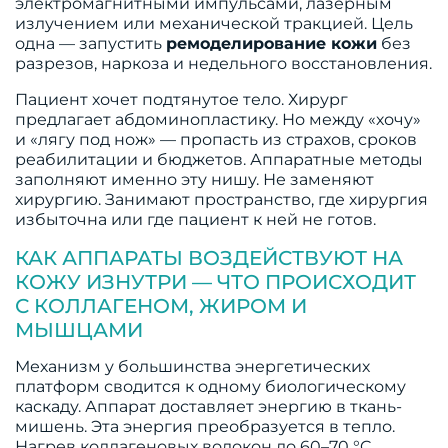
электромагнитными импульсами, лазерным
излучением или механической тракцией. Цель
одна — запустить
ремоделирование кожи
без
разрезов, наркоза и недельного восстановления.
Пациент хочет подтянутое тело. Хирург
предлагает абдоминопластику. Но между «хочу»
и «лягу под нож» — пропасть из страхов, сроков
реабилитации и бюджетов. Аппаратные методы
заполняют именно эту нишу. Не заменяют
хирургию. Занимают пространство, где хирургия
избыточна или где пациент к ней не готов.
КАК АППАРАТЫ ВОЗДЕЙСТВУЮТ НА
КОЖУ ИЗНУТРИ — ЧТО ПРОИСХОДИТ
С КОЛЛАГЕНОМ, ЖИРОМ И
МЫШЦАМИ
Механизм у большинства энергетических
платформ сводится к одному биологическому
каскаду. Аппарат доставляет энергию в ткань-
мишень. Эта энергия преобразуется в тепло.
Нагрев коллагеновых волокон до 60–70 °C