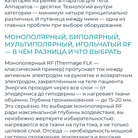
категория на рынке аппаратов для тела.
Аппаратов — десятки. Технологий внутри
категории — минимум четыре принципиально
различных. И путаница между ними — одна из
главных проблем при выборе оборудования.
МОНОПОЛЯРНЫЙ, БИПОЛЯРНЫЙ,
МУЛЬТИПОЛЯРНЫЙ, ИГОЛЬЧАТЫЙ RF
— В ЧЁМ РАЗНИЦА И ЧТО ВЫБРАТЬ
Монополярный RF (Thermage FLX —
классический пример) пропускает ток между
активным электродом на рукоятке и возвратным
электродом, закреплённым на теле пациента.
Энергия проходит через все слои — от
эпидермиса до гиподермы — и нагревает ткани
объёмно. Глубина проникновения — до 15–20 мм.
Это серьёзно. Но выбирая монополярный RF
ради максимальной глубины воздействия, вы
неизбежно жертвуете избирательностью:
нагреваются все ткани на пути тока, а не только
целевой слой. Отсюда — необходимость мощной
системы охлаждения эпидермиса и высокие