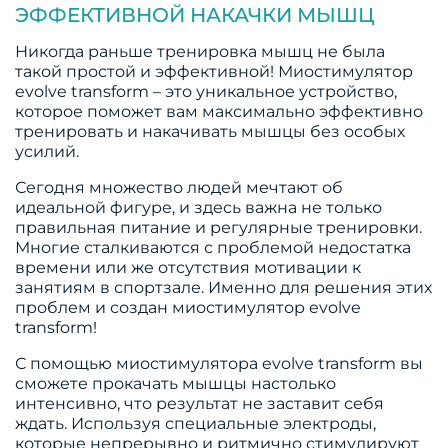
ЭФФЕКТИВНОЙ НАКАЧКИ МЫШЦ
Никогда раньше тренировка мышц не была
такой простой и эффективной! Миостимулятор
evolve transform – это уникальное устройство,
которое поможет вам максимально эффективно
тренировать и накачивать мышцы без особых
усилий.
Сегодня множество людей мечтают об
идеальной фигуре, и здесь важна не только
правильная питание и регулярные тренировки.
Многие сталкиваются с проблемой недостатка
времени или же отсутствия мотивации к
занятиям в спортзале. Именно для решения этих
проблем и создан миостимулятор evolve
transform!
С помощью миостимулятора evolve transform вы
сможете прокачать мышцы настолько
интенсивно, что результат не заставит себя
ждать. Используя специальные электроды,
которые непрерывно и ритмично стимулируют