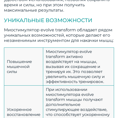
время и силы, но при этом получить
максимальные результаты.
УНИКАЛЬНЫЕ ВОЗМОЖНОСТИ
Миостимулятор evolve transform обладает рядом
уникальных возможностей, которые делают его
незаменимым инструментом для накачки мышц:
Миостимулятор evolve
transform активно
Повышение
воздействует на мышцы,
мышечной
вызывая их сокращение и
силы
тренируя их. Это позволяет
увеличить мышечную силу и
эффективность тренировок.
При использовании
миостимулятора evolve
transform мышцы получают
дополнительное
Ускоренное
стимулирующее воздействие,
восстановление
что способствует ускоренному