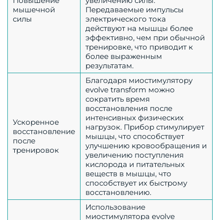
Повышение
увеличению силы.
мышечной
Передаваемые импульсы
силы
электрического тока
действуют на мышцы более
эффективно, чем при обычной
тренировке, что приводит к
более выраженным
результатам.
Благодаря миостимулятору
evolve transform можно
сократить время
восстановления после
интенсивных физических
Ускоренное
нагрузок. Прибор стимулирует
восстановление
мышцы, что способствует
после
улучшению кровообращения и
тренировок
увеличению поступления
кислорода и питательных
веществ в мышцы, что
способствует их быстрому
восстановлению.
Использование
миостимулятора evolve