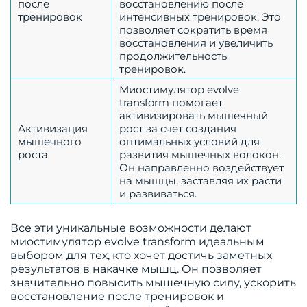
после
восстановлению после
тренировок
интенсивных тренировок. Это
позволяет сократить время
восстановления и увеличить
продолжительность
тренировок.
Миостимулятор evolve
transform помогает
активизировать мышечный
Активизация
рост за счет создания
мышечного
оптимальных условий для
роста
развития мышечных волокон.
Он направленно воздействует
на мышцы, заставляя их расти
и развиваться.
Все эти уникальные возможности делают
миостимулятор evolve transform идеальным
выбором для тех, кто хочет достичь заметных
результатов в накачке мышц. Он позволяет
значительно повысить мышечную силу, ускорить
восстановление после тренировок и