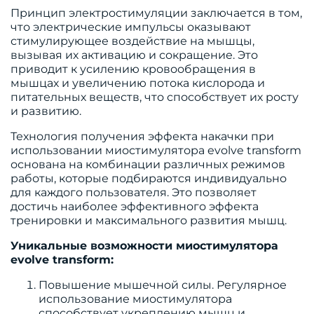
Принцип электростимуляции заключается в том,
что электрические импульсы оказывают
стимулирующее воздействие на мышцы,
вызывая их активацию и сокращение. Это
приводит к усилению кровообращения в
мышцах и увеличению потока кислорода и
питательных веществ, что способствует их росту
и развитию.
Технология получения эффекта накачки при
использовании миостимулятора evolve transform
основана на комбинации различных режимов
работы, которые подбираются индивидуально
для каждого пользователя. Это позволяет
достичь наиболее эффективного эффекта
тренировки и максимального развития мышц.
Уникальные возможности миостимулятора
evolve transform:
Повышение мышечной силы. Регулярное
использование миостимулятора
способствует укреплению мышц и