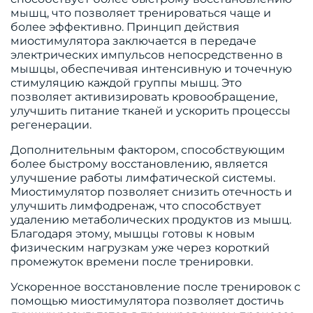
мышц, что позволяет тренироваться чаще и
более эффективно. Принцип действия
миостимулятора заключается в передаче
электрических импульсов непосредственно в
мышцы, обеспечивая интенсивную и точечную
стимуляцию каждой группы мышц. Это
позволяет активизировать кровообращение,
улучшить питание тканей и ускорить процессы
регенерации.
Дополнительным фактором, способствующим
более быстрому восстановлению, является
улучшение работы лимфатической системы.
Миостимулятор позволяет снизить отечность и
улучшить лимфодренаж, что способствует
удалению метаболических продуктов из мышц.
Благодаря этому, мышцы готовы к новым
физическим нагрузкам уже через короткий
промежуток времени после тренировки.
Ускоренное восстановление после тренировок с
помощью миостимулятора позволяет достичь